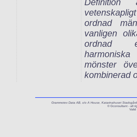
Definitio
vetenskapligt
ordnad mä
vanligen oli
ordnad ef
harmonisk
mönster över
kombinerad o
Grammotex Data AB, c/o A House, Katarinahuset Stadsgårde
© Gconsultant - all r
Valid