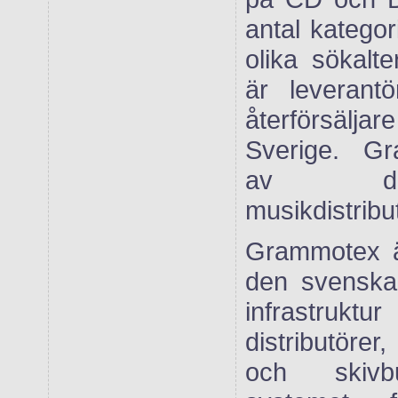
antal katego
olika sökalt
är leverantör
återförsäl
Sverige. G
av de
musikdistribu
Grammotex är
den svenska
infrastruktu
distributörer
och skivb