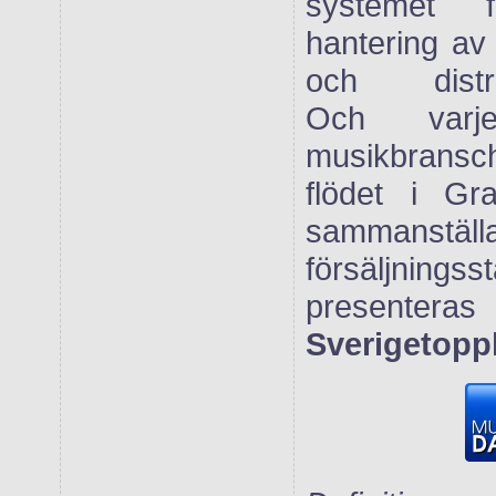
systemet 
hantering av 
och distrib
Och var
musikbrans
flödet i Gr
sammanställ
försäljnings
prese
Sverigetoppl