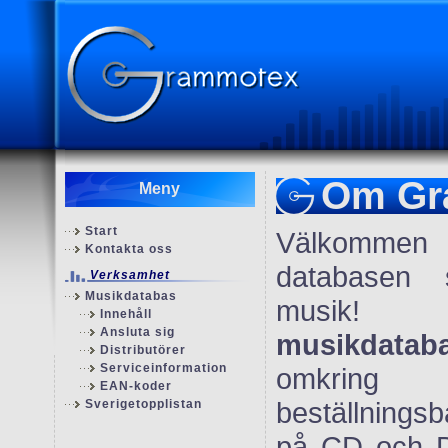
Om Gr
Meny
Start
Välkommen 
Kontakta oss
databasen
Verksamhet
Musikdatabas
musi
Innehåll
Ansluta sig
musikdatab
Distributörer
Serviceinformation
omkrin
EAN-koder
beställnings
Sverigetopplistan
på CD och DV